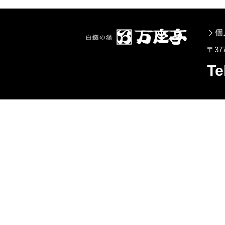
個
〒3
Te