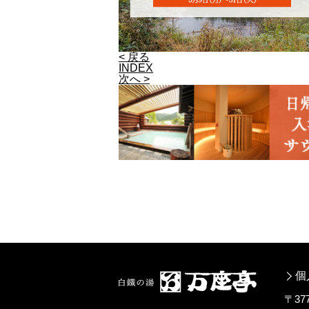
< 戻る
INDEX
次へ >
個
〒3