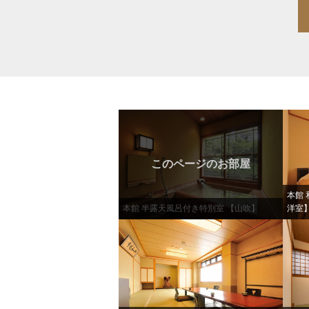
このページのお部屋
本館 
本館 半露天風呂付き特別室 【山吹】
洋室