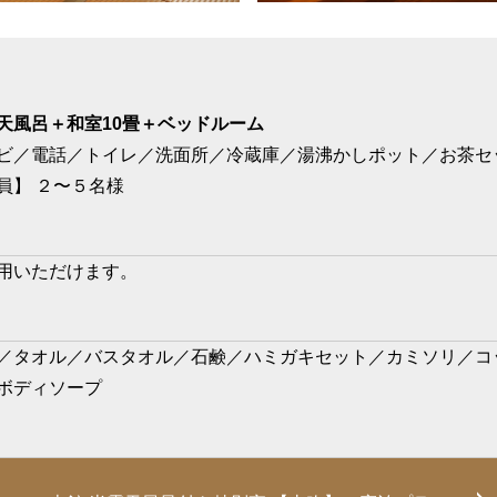
天風呂＋和室10畳＋ベッドルーム
ビ／電話／トイレ／洗面所／冷蔵庫／湯沸かしポット／お茶セ
員】 ２〜５名様
用いただけます。
／タオル／バスタオル／石鹸／ハミガキセット／カミソリ／コ
ボディソープ