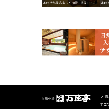
本館 大部屋 和室12〜20畳（共同トイレ）
本館
個
〒3