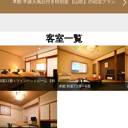
本館 半露天風呂付き特別室 【山吹】の宿泊プラン
客室一覧
和室11畳＋ツインベッドルーム 【和
】
本館 和室7.5畳〜8畳