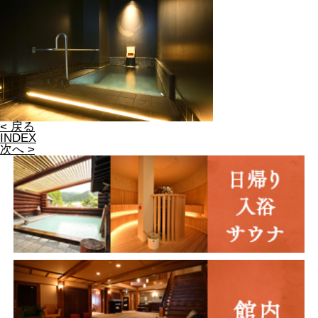
< 戻る
INDEX
次へ >