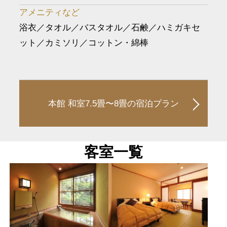
アメニティなど
浴衣／タオル／バスタオル／石鹸／ハミガキセ
ット／カミソリ／コットン・綿棒
本館 和室7.5畳〜8畳の宿泊プラン
客室一覧