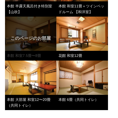
本館 半露天風呂付き特別室
本館 和室11畳＋ツインベッ
【山吹】
ドルーム 【和洋室】
このページのお部屋
本館 和室7.5畳〜8畳
花館 和室12畳
本館 大部屋 和室12〜20畳
本館 6畳（共同トイレ）
（共同トイレ）