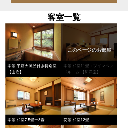
客室一覧
このページのお部屋
本館 半露天風呂付き特別室
本館 和室11畳＋ツインベッ
【山吹】
ドルーム 【和洋室】
本館 和室7.5畳〜8畳
花館 和室12畳