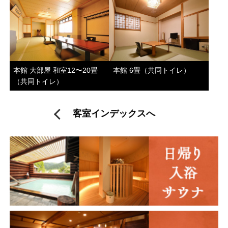
本館 大部屋 和室12〜20畳
本館 6畳（共同トイレ）
（共同トイレ）
客室インデックスへ